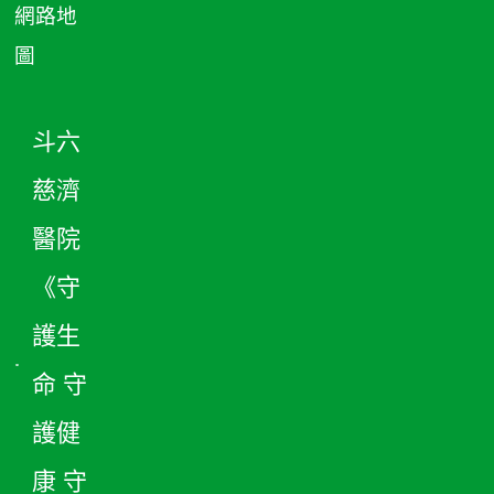
網路地
圖
斗六
慈濟
醫院
《守
護生
命 守
護健
康 守