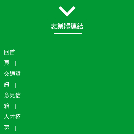
志業體連結
回首
頁
|
交通資
訊
|
意見信
箱
|
人才招
募
|