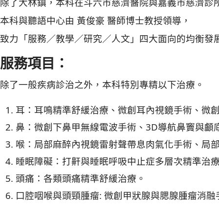
除了大林鎮，本科在斗六市慈濟醫院與嘉義市慈濟診
本科與聽語中心由 黃俊豪 醫師博士教授領導，
致力「服務／教學／研究／人文」四大面向的均衡發
服務項目：
除了一般疾病診治之外，本科特別專精以下治療。
耳：耳鳴精準舒緩治療、微創耳內視鏡手術、微
鼻：微創下鼻甲無線電波手術、3D導航鼻竇與顱
喉：局部麻醉內視鏡雷射聲帶息肉氣化手術、局
睡眠障礙：打鼾與睡眠呼吸中止症多層次精準治
頭痛：各類頭痛精準舒緩治療。
口腔咽喉與頭頸腫瘤: 微創甲狀腺與腮腺腫瘤消