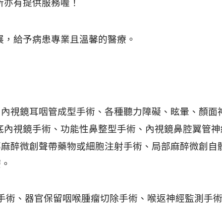
所亦有提供服務喔！
展，給予病患專業且溫馨的醫療。
創內視鏡耳咽管成型手術、各種聽力障礙、眩暈、顏面
底內視鏡手術、功能性鼻整型手術、內視鏡鼻腔翼管神
部麻醉微創聲帶藥物或細胞注射手術、局部麻醉微創自
療。
融手術、器官保留咽喉腫瘤切除手術、喉返神經監測手