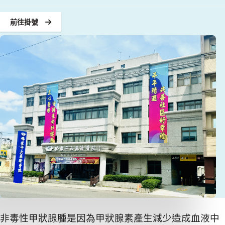
前往掛號
非毒性甲狀腺腫是因為甲狀腺素產生減少造成血液中