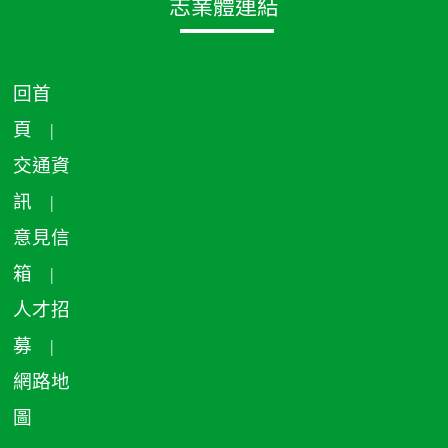
志業體連結
回首
頁
|
交通資
訊
|
意見信
箱
|
人才招
募
|
網路地
圖