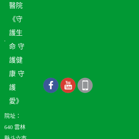
醫院
《守
護生
命 守
護健
康 守
護
愛》
院址：
640 雲林
縣斗六市