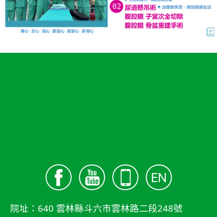
院址：640 雲林縣斗六市雲林路二段248號