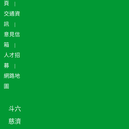
頁
|
交通資
訊
|
意見信
箱
|
人才招
募
|
網路地
圖
斗六
慈濟