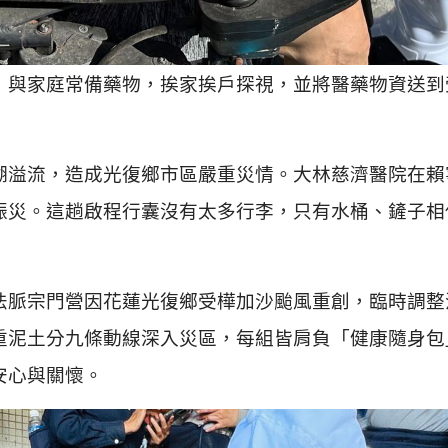
」與家庭常備藥物，挨家挨戶探視，並將醫藥物資送到
溢流，造成光復鄉市區嚴重災情。大林慈濟醫院在賴
賑災。這趟啟程行囊沒有太多行李，只有水桶、鏟子相
脈宗門營因花蓮光復鄉受樺加沙颱風重創，臨時調整
重泥土分九條動線深入災區，每組皆肩負「健康隨身包
安心與關懷。