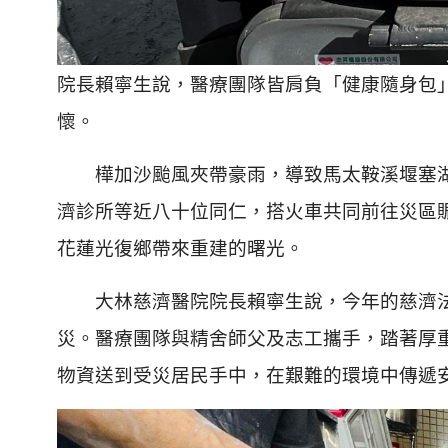
院長賴寧生說，醫療團隊皆肩負「健康隨身包
懷。
樺加沙颱風夾帶豪雨，導致馬太鞍溪堰塞湖
濟診所等近八十位同仁，搭火車共同前往災區
花蓮光復鄉帶來重建的曙光。
大林慈濟醫院院長賴寧生說，今年的慈濟法
災。醫療團隊與精舍師父及志工攜手，踏著厚
物資送到受災居民手中，在艱難的環境中傳遞