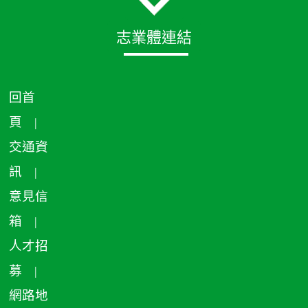
志業體連結
回首
頁
|
交通資
訊
|
意見信
箱
|
人才招
募
|
網路地